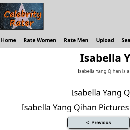
Home
Rate Women
Rate Men
Upload
Se
Isabella 
Isabella Yang Qihan is 
Isabella Yang 
Isabella Yang Qihan Pictures (