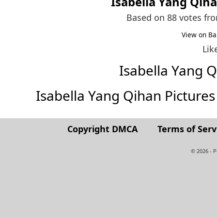
Isabella Yang Qih
Based on 88 votes fr
View on Ba
Lik
Isabella Yang 
Isabella Yang Qihan Pictures (
Copyright DMCA
Terms of Serv
© 2026 - 