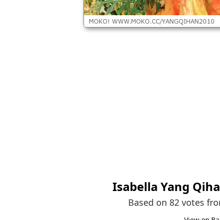
Isabella Yang Qih
Based on 82 votes fr
View on Ba