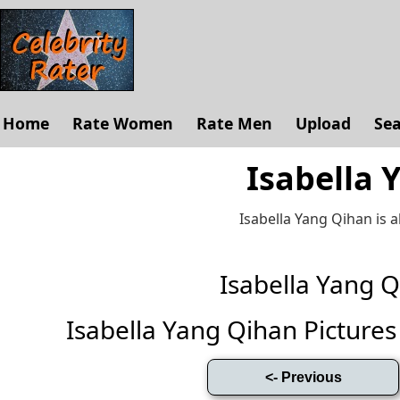
Home
Rate Women
Rate Men
Upload
Se
Isabella 
Isabella Yang Qihan is 
Isabella Yang 
Isabella Yang Qihan Pictures (